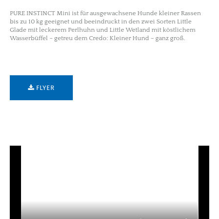
PURE INSTINCT Mini ist für ausgewachsene Hunde kleiner Rassen
bis zu 10 kg geeignet und beeindruckt in den zwei Sorten Little
Glade mit leckerem Perlhuhn und Little Wetland mit köstlichem
Wasserbüffel – getreu dem Credo: Kleiner Hund – ganz groß.
FLYER