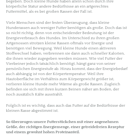
begeben. Doch kleine Hunde haben allein schon durch ihre
körperliche Statur andere Bedürfnisse an ein artgerechtes
Futtermittel, als es bei großen Rassen der Fall ist.
Viele Menschen sind der festen Überzeugung, dass kleine
Hunderassen auch weniger Futter benötigen als große. Doch das ist
so nicht richtig, denn von entscheidender Bedeutung ist der
Energieverbrauch des Hundes. Im Unterschied zu ihren großen
Artgenossen strotzen kleine Rassen oftmals vor Energie und
benötigen viel Bewegung. Weil kleine Hunde einen aktiveren
Stoffwechsel haben, verbrennen sie dann auch schneller Kalorien,
die ihnen wieder zugegeben werden müssen. Wie viel Futter der
Vierbeiner jedoch tatsächlich benötigt, hängt ganz von seiner
persönlichen Energiestufe ab. Hinzu kommt, dass der Energiebedarf
auch abhängig ist von der Körpertemperatur: Weil ihre
Hautoberfläche im Verhältnis zum Körpergewicht größer ist,
verlieren kleine Hunde mehr Wärme als große Rassen. Zugleich
befinden sie sich mit ihren kurzen Beinen näher am Boden, der
noch zusätzlich Kälte ausstrahlt.
Folglich ist es wichtig, dass auch das Futter auf die Bedürfnisse der
kleinen Rasse abgestimmt ist.
So überzeugen unsere Futterstückchen mit einer angenehmen
Größe, der richtigen Energiemenge, einer getreidefreien Rezeptur
und einem gewohnt hohen Proteinanteil.