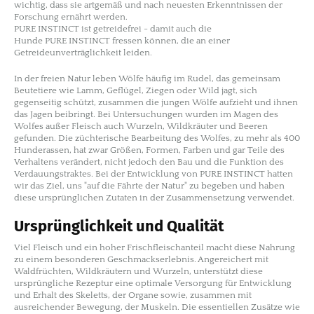
wichtig, dass sie artgemäß und nach neuesten Erkenntnissen der
Forschung ernährt werden.
PURE INSTINCT ist getreidefrei - damit auch die
Hunde PURE INSTINCT
fressen können, die an einer
Getreideunverträglichkeit leiden.
In der freien Natur leben Wölfe häufig im Rudel, das gemeinsam
Beutetiere wie Lamm, Geflügel, Ziegen oder Wild jagt, sich
gegenseitig schützt, zusammen die jungen Wölfe aufzieht und ihnen
das Jagen beibringt. Bei Untersuchungen wurden im Magen des
Wolfes außer Fleisch auch Wurzeln, Wildkräuter und Beeren
gefunden. Die züchterische Bearbeitung des Wolfes, zu mehr als 400
Hunderassen, hat zwar Größen, Formen, Farben und gar Teile des
Verhaltens verändert, nicht jedoch den Bau und die Funktion des
Verdauungstraktes. Bei der Entwicklung von PURE INSTINCT hatten
wir das Ziel, uns "auf die Fährte der Natur" zu begeben und haben
diese ursprünglichen Zutaten in der Zusammensetzung verwendet.
Ursprünglichkeit und Qualität
Viel Fleisch und ein hoher Frischfleischanteil macht diese Nahrung
zu einem besonderen Geschmackserlebnis. Angereichert mit
Waldfrüchten, Wildkräutern und Wurzeln, unterstützt diese
ursprüngliche Rezeptur eine optimale Versorgung für Entwicklung
und Erhalt des Skeletts, der Organe sowie, zusammen mit
ausreichender Bewegung, der Muskeln. Die essentiellen Zusätze wie