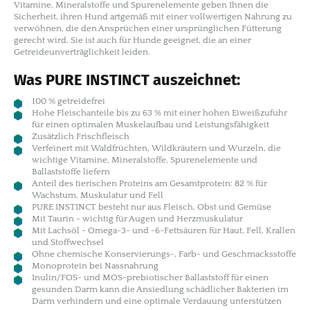
Vitamine, Mineralstoffe und Spurenelemente geben Ihnen die
Sicherheit, ihren Hund artgemäß mit einer vollwertigen Nahrung zu
verwöhnen, die den Ansprüchen einer ursprünglichen Fütterung
gerecht wird. Sie ist auch für Hunde geeignet, die an einer
Getreideunverträglichkeit leiden.
Was PURE INSTINCT auszeichnet:
100 % getreidefrei
Hohe Fleischanteile bis zu 63 % mit einer hohen Eiweißzufuhr
für einen optimalen Muskelaufbau und Leistungsfähigkeit
Zusätzlich Frischfleisch
Verfeinert mit Waldfrüchten, Wildkräutern und Wurzeln, die
wichtige Vitamine, Mineralstoffe, Spurenelemente und
Ballaststoffe liefern
Anteil des tierischen Proteins am Gesamtprotein: 82 % für
Wachstum, Muskulatur und Fell
PURE INSTINCT besteht nur aus Fleisch, Obst und Gemüse
Mit Taurin - wichtig für Augen und Herzmuskulatur
Mit Lachsöl - Omega-3- und -6-Fettsäuren für Haut, Fell, Krallen
und Stoffwechsel
Ohne chemische Konservierungs-, Farb- und Geschmacksstoffe
Monoprotein bei Nassnahrung
Inulin/FOS- und MOS-prebiotischer Ballaststoff für einen
gesunden Darm kann die Ansiedlung schädlicher Bakterien im
Darm verhindern und eine optimale Verdauung unterstützen